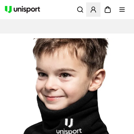
Öppnar en Modal för att logg