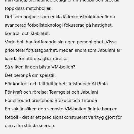
från tunga, oförlåtande designer till snabba och precisa
toppklass-matchbollar.
Det som började som enkla läderkonstruktioner är nu
avancerad fotbollsteknologi fokuserad på hastighet,
kontroll och stabilitet.
Varje boll har fortfarande sin egen personlighet. Vissa
prioriterar förutsägbarhet, medan andra som Jabulani är
kända för oförutsägbar rörelse.
Så vilken är den bästa VM-bollen?
Det beror på din spelstil.
För kontroll och tillförlitlighet: Telstar och Al Rihla
För kraft och rörelse: Teamgeist och Jabulani
För allround-prestanda: Brazuca och Trionda
En sak är säker: den senaste VM-bollen är inte bara en
fotboll - det är ett precisionskonstruerat verktyg gjort för
den allra största scenen.