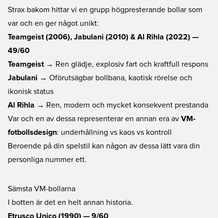
Strax bakom hittar vi en grupp högpresterande bollar som
var och en ger något unikt:
Teamgeist (2006), Jabulani (2010) & Al Rihla (2022) —
49/60
Teamgeist
→ Ren glädje, explosiv fart och kraftfull respons
Jabulani
→ Oförutsägbar bollbana, kaotisk rörelse och
ikonisk status
Al Rihla
→ Ren, modern och mycket konsekvent prestanda
Var och en av dessa representerar en annan era av
VM-
fotbollsdesign
: underhållning vs kaos vs kontroll
Beroende på din spelstil kan någon av dessa lätt vara din
personliga nummer ett.
Sämsta VM-bollarna
I botten är det en helt annan historia.
Etrusco Unico (1990) — 9/60