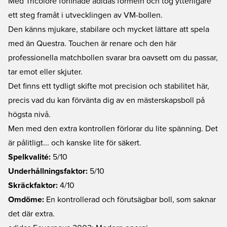
Med Tricolore förfinade adidas formeln och tog ytterligare
ett steg framåt i utvecklingen av VM-bollen.
Den känns mjukare, stabilare och mycket lättare att spela
med än Questra. Touchen är renare och den här
professionella matchbollen svarar bra oavsett om du passar,
tar emot eller skjuter.
Det finns ett tydligt skifte mot precision och stabilitet här,
precis vad du kan förvänta dig av en mästerskapsboll på
högsta nivå.
Men med den extra kontrollen förlorar du lite spänning. Det
är pålitligt... och kanske lite för säkert.
Spelkvalité:
5/10
Underhållningsfaktor:
5/10
Skräckfaktor:
4/10
Omdöme:
En kontrollerad och förutsägbar boll, som saknar
det där extra.