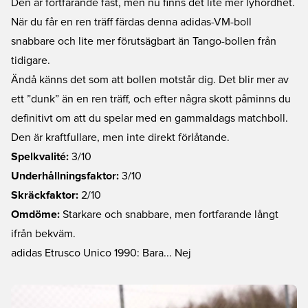
Den är fortfarande fast, men nu finns det lite mer lyhördhet.
När du får en ren träff färdas denna adidas-VM-boll
snabbare och lite mer förutsägbart än Tango-bollen från
tidigare.
Ändå känns det som att bollen motstår dig. Det blir mer av
ett ”dunk” än en ren träff, och efter några skott påminns du
definitivt om att du spelar med en gammaldags matchboll.
Den är kraftfullare, men inte direkt förlåtande.
Spelkvalité:
3/10
Underhållningsfaktor:
3/10
Skräckfaktor:
2/10
Omdöme:
Starkare och snabbare, men fortfarande långt
ifrån bekväm.
adidas Etrusco Unico 1990: Bara... Nej