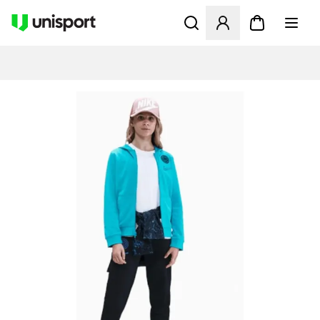
Öppnar en Modal för att logg