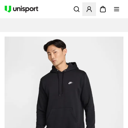
Öppnar en Modal för att logg