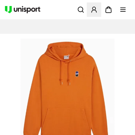
Öppnar en Modal för att logg