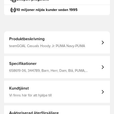
10 miljoner nöjda kunder sedan 1995
Produktbeskrivning
teamGOAL Casuals Hoody Jr PUMA Navy-PUMA
Specifikationer
658619 06, 344789, Barn, Herr, Dam, Blå, PUMA,
Långärmad, Huvtröjor, %78 Bci.Cott. %22 Recy.Cott. Junior
Hoody
Kundtjänst
Vi finns här för att hjälpa till
Auktoriserad återförsäljare