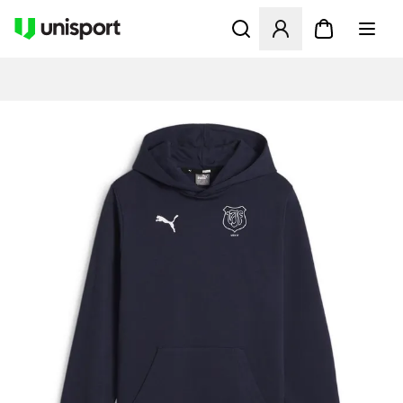
Öppnar en Modal för att logg