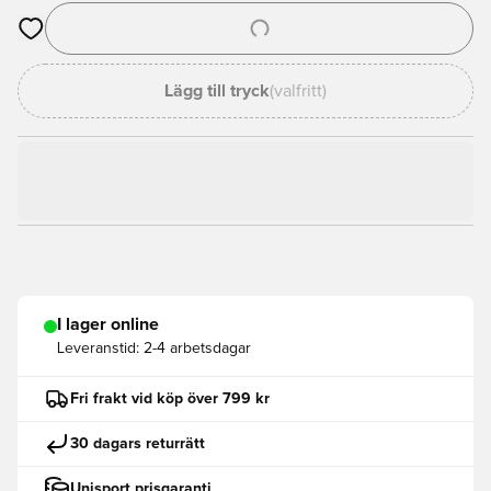
Öppnar en Modal för att logga in eller registrera dig som med
Lägg till tryck
(valfritt)
I lager online
Leveranstid:
2-4 arbetsdagar
Fri frakt vid köp över 799 kr
30 dagars returrätt
Unisport prisgaranti