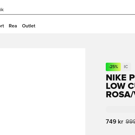
ök
rt
Rea
Outlet
-
25
%
IC
NIKE 
LOW C
ROSA/
749 kr
999