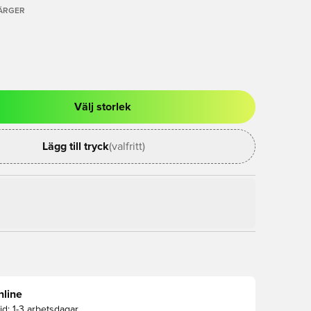
FÄRGER
Välj storlek
al för att logga in eller registrera dig som medlem
Lägg till tryck
(valfritt)
nline
id:
1-3 arbetsdagar