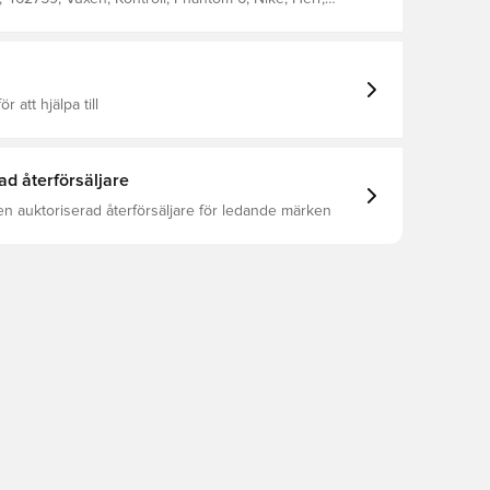
rumpa, Bra, Syntetisk, Academy, Inomhus (IC),
, Nike Breakout, Rosa
ör att hjälpa till
ad återförsäljare
en auktoriserad återförsäljare för ledande märken