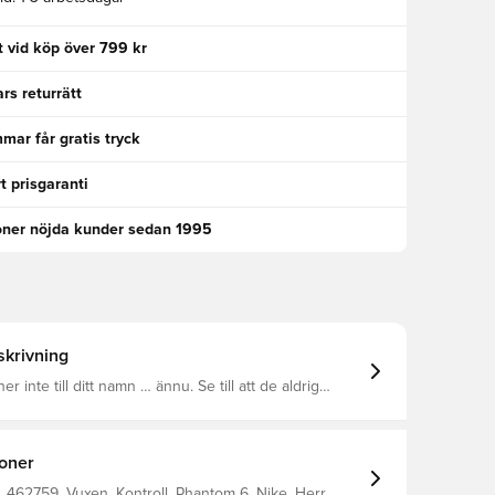
kt vid köp över 799 kr
rs returrätt
ar får gratis tryck
t prisgaranti
oner nöjda kunder sedan 1995
krivning
r inte till ditt namn … ännu. Se till att de aldrig
 med Phantom 6 Academy. Med en NikeSkin-träffzon
e får du rena träffar med skärpt precision.
ren ger dig bättre bollkontroll så att du kan utnyttja
ns.
ioner
462759, Vuxen, Kontroll, Phantom 6, Nike, Herr,