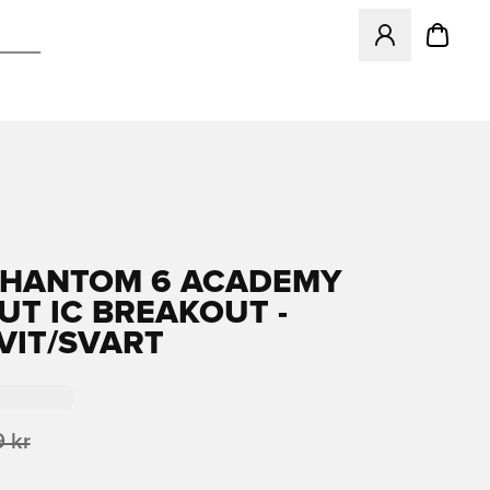
Öppnar en Modal f
PHANTOM 6 ACADEMY
UT IC BREAKOUT -
VIT/SVART
 kr