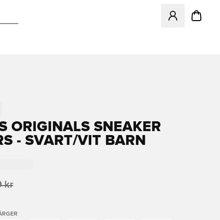
Öppnar en Modal f
S ORIGINALS SNEAKER
RS - SVART/VIT BARN
 kr
FÄRGER