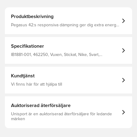
Produktbeskrivning
Pegasus 42:s responsiva dämpning ger dig extra energi i
steget när du springer på hårt underlag. Upplev kraft i
varje steg tack vare den framåtdrivande känslan av en
böjd Air Zoom-enhet i full längd och en mellansula i
ReactX-skummaterial. En uppdaterad passform ger dig
Specifikationer
mer utrymme i framfoten och tån.
IB1881-001, 462250, Vuxen, Stickat, Nike, Svart,
Löparskor, Nike Pegasus, Dam
Kundtjänst
Vi finns här för att hjälpa till
Auktoriserad återförsäljare
Unisport är en auktoriserad återförsäljare för ledande
märken