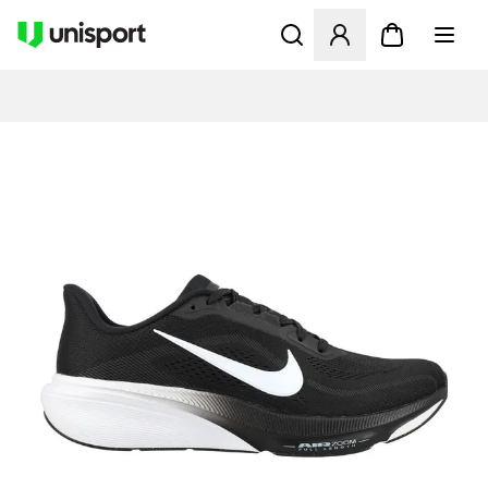
Öppnar en Modal för att logg