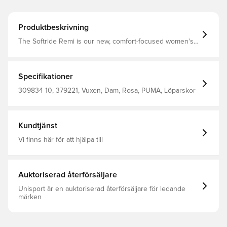
Produktbeskrivning
The Softride Remi is our new, comfort-focused women's
specific runner. It features PUMA's SOFTRIDE cushioning
technology and other design features that enhance all-
day comfort. The knit upper and slip-on construction
mean getting them on and off is simple. Low-cut boot
Specifikationer
Textile upper Lace closure Surface: road Rounded toe
Zoned rubber outsole Lining: Textile; Outsole: Other,
309834 10, 379221, Vuxen, Dam, Rosa, PUMA, Löparskor
Rubber; Midsole: Other; Upper: Textile; Sockliner: Textile,
Other
Kundtjänst
Vi finns här för att hjälpa till
Auktoriserad återförsäljare
Unisport är en auktoriserad återförsäljare för ledande
märken