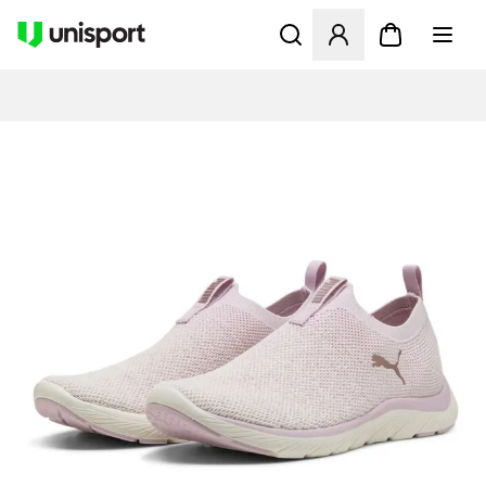
Öppnar en Modal för att logg