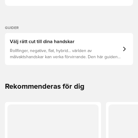
GUIDER
Välj rätt cut till dina handskar
Rollfinger, negative, flat, hybrid... världen av
målvaktshandskar kan verka förvirrande. Den här guiden
bryter ner de viktigaste skillnaderna för att hjälpa dig att
välja rätt cut för vilken hand som helst.
Rekommenderas för dig