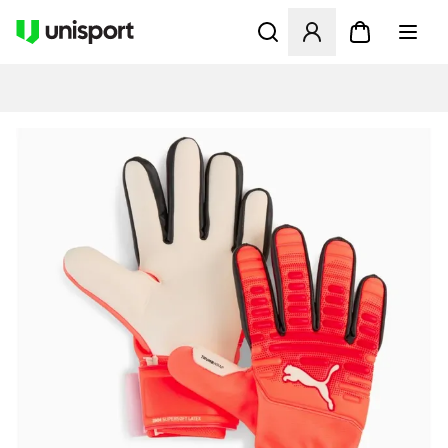
Öppnar en Modal för att logg