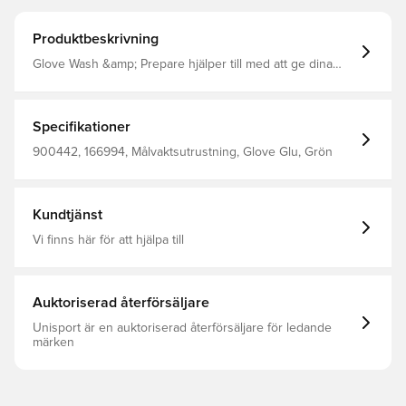
Produktbeskrivning
Glove Wash &amp; Prepare hjälper till med att ge dina
handskar extra hållbarhet och gör att du kan njuta av dina
favorithandskar under längre tid. Wash &amp; Prepare
hjälper med att stärka din latex samtidigt som den
eliminerar smuts och jord från handskarna. Det bidrar till
Specifikationer
en förbättrad greppförmåga och därmed en bättre
handske. Flaskan innehåller 120 ml.
900442, 166994, Målvaktsutrustning, Glove Glu, Grön
Kundtjänst
Vi finns här för att hjälpa till
Auktoriserad återförsäljare
Unisport är en auktoriserad återförsäljare för ledande
märken