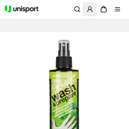
Öppnar en Modal för att logg