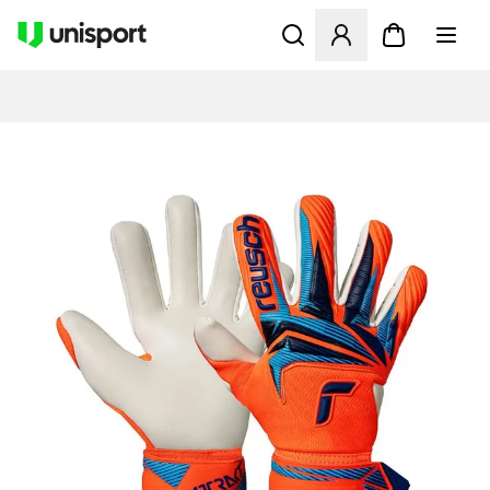
Öppnar en Modal för att logg