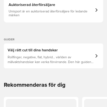
Auktoriserad återförsäljare
Unisport är en auktoriserad återförsäljare för ledande
märken
GUIDER
Välj rätt cut till dina handskar
Rollfinger, negative, flat, hybrid... världen av
målvaktshandskar kan verka förvirrande. Den här guiden
bryter ner de viktigaste skillnaderna för att hjälpa dig att
välja rätt cut för vilken hand som helst.
Rekommenderas för dig