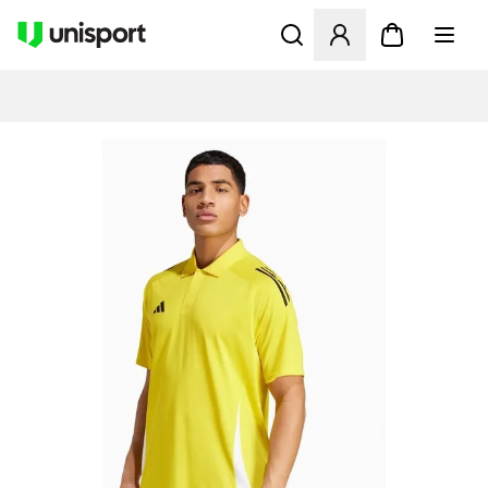
Öppnar en Modal för att logg