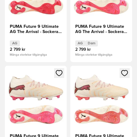
PUMA Future 9 Ultimate
PUMA Future 9 Ultimate
AG The Arrival - Sockerad
AG The Arrival - Sockerad
mandel/PUMA
mandel/PUMA
White/Ultra Red/PUMA
White/Ultra Red/PUMA
AG
AG
Dam
Svart
Svart Dam
2 799 kr
2 799 kr
Många storlekar tillgängliga
Många storlekar tillgängliga
Öppnar en Modal för att logga in eller registrera dig som me
Öppnar en Modal för att logga
PUMA Future 9 Ultimate
PUMA Future 9 Ultimate