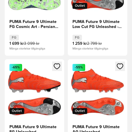
Outlet
PUMA Future 9 Ultimate
PUMA Future 9 Ultimate
FG Cosmic Art - Persian
Low Cut FG Unleashed -
Blue/Grön/Puma Silver
Röd/PUMA White/PUMA
LIMITED EDITION
Svart/Puma Silver
FG
FG
1 699 kr
3 099 kr
1 259 kr
2 799 kr
Många storlekar tillgängliga
Många storlekar tillgängliga
Öppnar en Modal för att logga in eller registrera dig som me
Öppnar en Modal för att logga
-65%
-55%
Outlet
Outlet
PUMA Future 9 Ultimate
PUMA Future 9 Ultimate