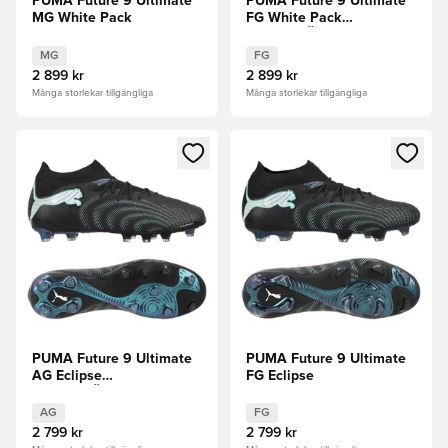
PUMA Future 9 Ultimate
PUMA Future 9 Ultimate
MG White Pack
FG White Pack
FÖRBESTÄLLNING
MG
FG
2 899 kr
2 899 kr
Många storlekar tillgängliga
Många storlekar tillgängliga
Öppnar en Modal för att logga in eller registrera dig som me
Öppnar en Modal för att logga
PUMA Future 9 Ultimate
PUMA Future 9 Ultimate
AG Eclipse
FG Eclipse
FÖRBESTÄLLNING
AG
FG
2 799 kr
2 799 kr