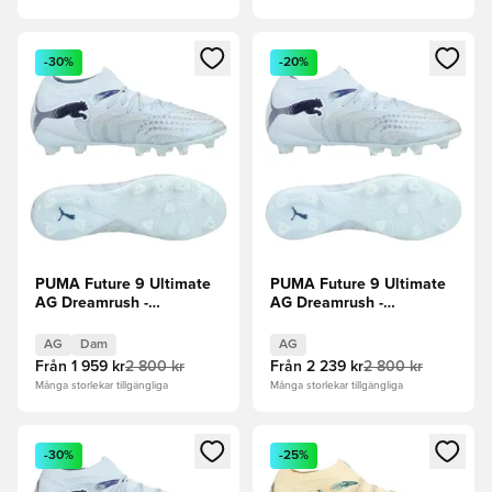
Öppnar en Modal för att logga in eller registrera dig som me
Öppnar en Modal för att logga
-30%
-20%
PUMA Future 9 Ultimate
PUMA Future 9 Ultimate
AG Dreamrush -
AG Dreamrush -
Ljusblå/Blue Jewel Dam
Ljusblå/Blue Jewel
AG
Dam
AG
Från
1 959 kr
2 800 kr
Från
2 239 kr
2 800 kr
Många storlekar tillgängliga
Många storlekar tillgängliga
Öppnar en Modal för att logga in eller registrera dig som me
Öppnar en Modal för att logga
-30%
-25%