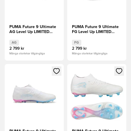
PUMA Future 9 Ultimate
PUMA Future 9 Ultimate
AG Level Up LIMITED
FG Level Up LIMITED
EDITION
EDITION
AG
FG
2 799 kr
2 799 kr
Många storlekar tillgängliga
Många storlekar tillgängliga
Öppnar en Modal för att logga in eller registrera dig som me
Öppnar en Modal för att logga