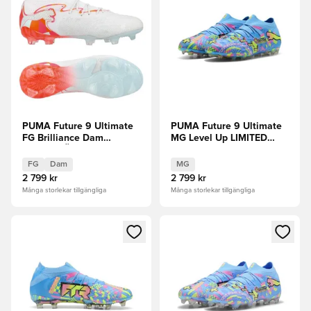
PUMA Future 9 Ultimate
PUMA Future 9 Ultimate
FG Brilliance Dam
MG Level Up LIMITED
FÖRBESTÄLLNING
EDITION
FG
Dam
MG
2 799 kr
2 799 kr
Många storlekar tillgängliga
Många storlekar tillgängliga
Öppnar en Modal för att logga in eller registrera dig som me
Öppnar en Modal för att logga