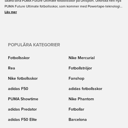
Skaffa dina PUMA Future Ultimate fotbollsskor på Unisport. Utforska helt nya
PUMA Future Ultimate fotbollsskor, som kommer med Powertape-teknologin
som visas upp i designen på ett fantastiskt sätt. Den ger en tajtare och mer
Läs mer
flexiblare passform. Om du är redo på att ändra sättet fotboll spelas med
grepp och touch, är PUMA Future Ultimate fotbollsskorna för dig. Skaffa dem
här på Unisport idag.
POPULÄRA KATEGORIER
Fotbollsskor
Nike Mercurial
Rea
Fotbollströjor
Nike fotbollsskor
Fanshop
adidas F50
adidas fotbollsskor
PUMA Showtime
Nike Phantom
adidas Predator
Fotbollar
adidas F50 Elite
Barcelona