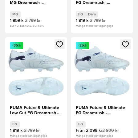
MG Dreamrush -
FG Dreamrush -
Ljusblå/Blue Jewel
Ljusblå/Blue Jewel Dam
MG
FG
Dam
1 959 kr
2 799 kr
1 819 kr
2 799 kr
EU 40, EU 40½, EU 42½
Många storlekar tillgängliga
Öppnar en Modal för att logga in eller registrera dig som me
Öppnar en Modal för att logga
-35%
-25%
PUMA Future 9 Ultimate
PUMA Future 9 Ultimate
Low Cut FG Dreamrush -
FG Dreamrush -
Ljusblå/Blue Jewel
Ljusblå/Blue Jewel
FG
FG
1 819 kr
2 799 kr
Från
2 099 kr
2 800 kr
Många storlekar tillgängliga
Många storlekar tillgängliga