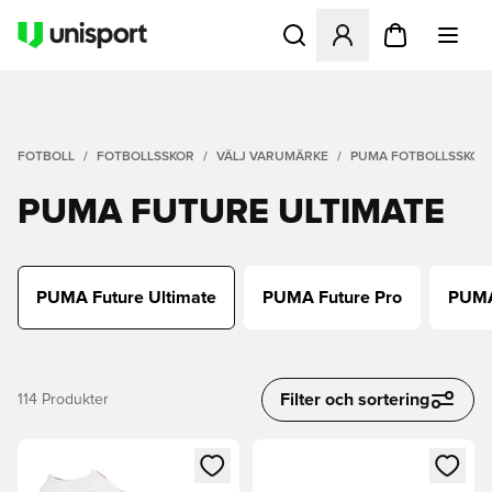
Öppnar en Modal för att logg
FOTBOLL
FOTBOLLSSKOR
VÄLJ VARUMÄRKE
PUMA FOTBOLLSSKOR
PUMA FUTURE ULTIMATE
PUMA Future Ultimate
PUMA Future Pro
PUMA
Filter och sortering
114
Produkter
Öppnar en Modal för att logga in eller registrera dig som me
Öppnar en Modal för att logga