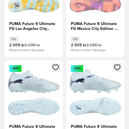
PUMA Future 9 Ultimate
PUMA Future 9 Ultimate
FG Los Angeles City
FG Mexico City Edition -
Edition - Turkos/Team
Ravish/Grön/Racing
Aqua/Orange
Blue/Yellow Blaze
FG
FG
2 009 kr
3 099 kr
2 009 kr
3 099 kr
Många storlekar tillgängliga
Många storlekar tillgängliga
Öppnar en Modal för att logga in eller registrera dig som me
Öppnar en Modal för att logga
-30%
-35%
PUMA Future 9 Ultimate
PUMA Future 9 Ultimate