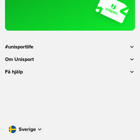
#unisportlife
Om Unisport
Få hjälp
Sverige