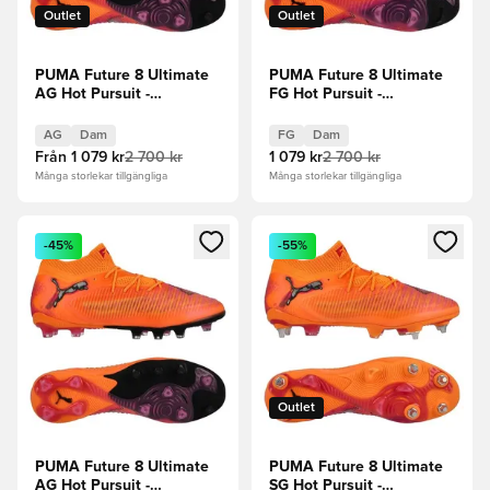
Outlet
Outlet
PUMA Future 8 Ultimate
PUMA Future 8 Ultimate
AG Hot Pursuit -
FG Hot Pursuit -
Orange/PUMA
Orange/PUMA
Svart/Ravish Dam
Svart/Ravish Dam
AG
Dam
FG
Dam
Från
1 079 kr
2 700 kr
1 079 kr
2 700 kr
Många storlekar tillgängliga
Många storlekar tillgängliga
Öppnar en Modal för att logga in eller registrera dig som me
Öppnar en Modal för att logga
-45%
-55%
Outlet
PUMA Future 8 Ultimate
PUMA Future 8 Ultimate
AG Hot Pursuit -
SG Hot Pursuit -