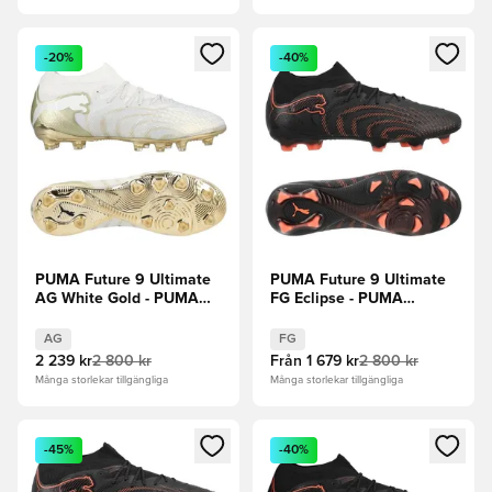
Öppnar en Modal för att logga in eller registrera dig som me
Öppnar en Modal för att logga
-20%
-40%
PUMA Future 9 Ultimate
PUMA Future 9 Ultimate
AG White Gold - PUMA
FG Eclipse - PUMA
White/Guld/PUMA Svart
Svart/Röd/Strong Gray
AG
FG
2 239 kr
2 800 kr
Från
1 679 kr
2 800 kr
Många storlekar tillgängliga
Många storlekar tillgängliga
Öppnar en Modal för att logga in eller registrera dig som me
Öppnar en Modal för att logga
-45%
-40%