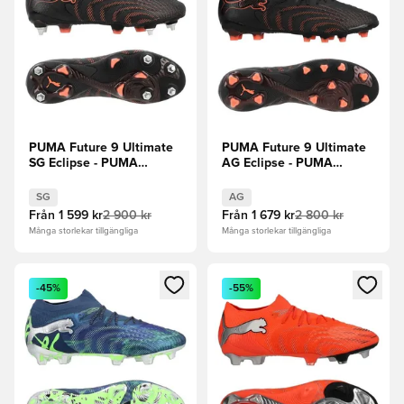
PUMA Future 9 Ultimate
PUMA Future 9 Ultimate
SG Eclipse - PUMA
AG Eclipse - PUMA
Svart/Röd/Strong Gray
Svart/Röd/Strong Gray
SG
AG
Från
1 599 kr
2 900 kr
Från
1 679 kr
2 800 kr
Många storlekar tillgängliga
Många storlekar tillgängliga
Öppnar en Modal för att logga in eller registrera dig som me
Öppnar en Modal för att logga
-45%
-55%