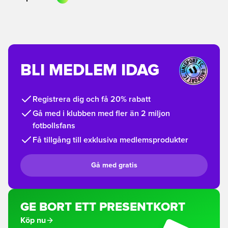
BLI MEDLEM IDAG
Registrera dig och få 20% rabatt
Gå med i klubben med fler än 2 miljon
fotbollsfans
Få tillgång till exklusiva medlemsprodukter
Gå med gratis
GE BORT ETT PRESENTKORT
Köp nu