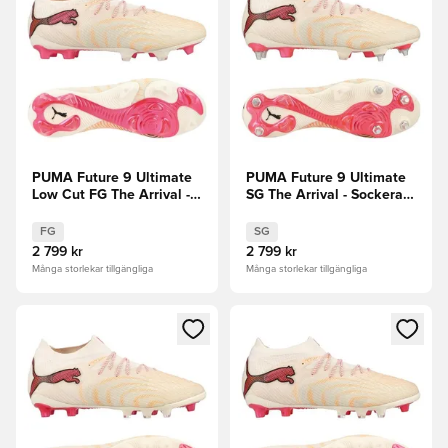
PUMA Future 9 Ultimate
PUMA Future 9 Ultimate
Low Cut FG The Arrival -
SG The Arrival - Sockerad
Sockerad mandel/PUMA
mandel/PUMA
White/Ultra Red/PUMA
White/Ultra Red/PUMA
FG
SG
Svart
Svart
2 799 kr
2 799 kr
Många storlekar tillgängliga
Många storlekar tillgängliga
Öppnar en Modal för att logga in eller registrera dig som me
Öppnar en Modal för att logga