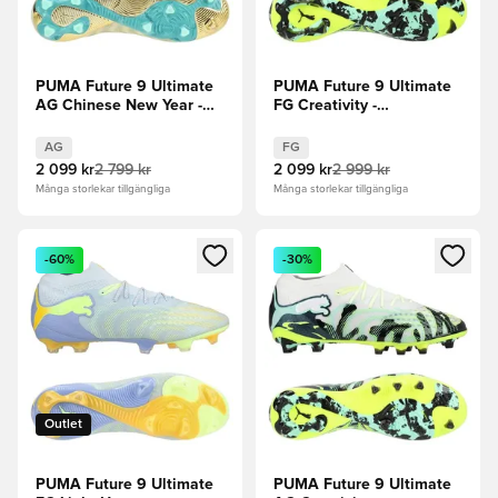
PUMA Future 9 Ultimate
PUMA Future 9 Ultimate
AG Chinese New Year -
FG Creativity -
Krämig vanilj/PUMA
Gul/Mintgelé/PUMA
Gold/Mintgelé/Smaragd is
White/PUMA Svart
AG
FG
LIMITED EDITION
2 099 kr
2 799 kr
2 099 kr
2 999 kr
Många storlekar tillgängliga
Många storlekar tillgängliga
Öppnar en Modal för att logga in eller registrera dig som me
Öppnar en Modal för att logga
-60%
-30%
Outlet
PUMA Future 9 Ultimate
PUMA Future 9 Ultimate