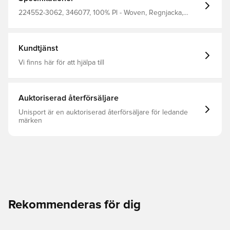
vind. BEECOOL®-tekniken hjälper dig att hålla dig sval
under träningen och ger snabbtorkande egenskaper.
224552-3062, 346077, 100% Pl - Woven, Regnjacka,
Den tryckta logotypen på bröstet ger en snygg
Långärmad, Vuxen, Röd, Hummel, Herr, Dam
kontrasterande effekt till denna snygga och funktionella
hummel-jacka.
Kundtjänst
Vi finns här för att hjälpa till
Auktoriserad återförsäljare
Unisport är en auktoriserad återförsäljare för ledande
märken
Rekommenderas för dig