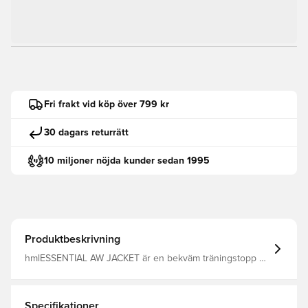
Fri frakt vid köp över 799 kr
30 dagars returrätt
10 miljoner nöjda kunder sedan 1995
Produktbeskrivning
hmlESSENTIAL AW JACKET är en bekväm träningstopp av
vävt tyg i återvunnen polyester med vattenavvisande
egenskaper. Den har en normal passform med dragkedja
framtill och en hög krage med dragkedjeskydd för att
förebygga skav och hålla dig skyddad från väder och
Specifikationer