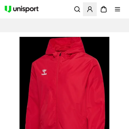
Öppnar en Modal för att logg