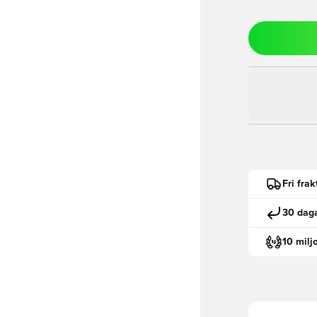
Fri fra
30 daga
10 milj