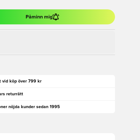
Påminn mig
kt vid köp över 799 kr
rs returrätt
oner nöjda kunder sedan 1995