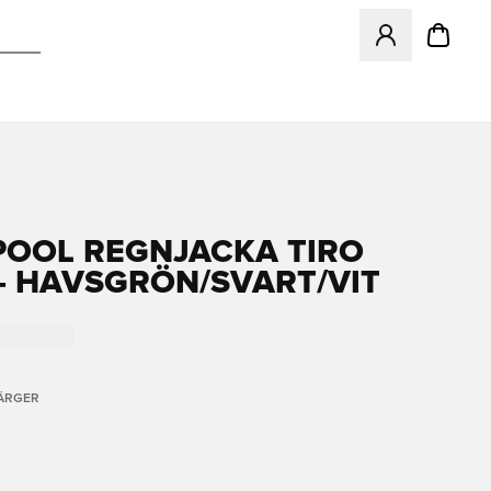
Öppnar en Modal f
POOL REGNJACKA TIRO
 - HAVSGRÖN/SVART/VIT
FÄRGER