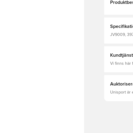
Produktbes
Specifikat
JV9009, 397
adidas Tiro,
Kundtjänst
Vi finns här f
Auktoriser
Unisport är 