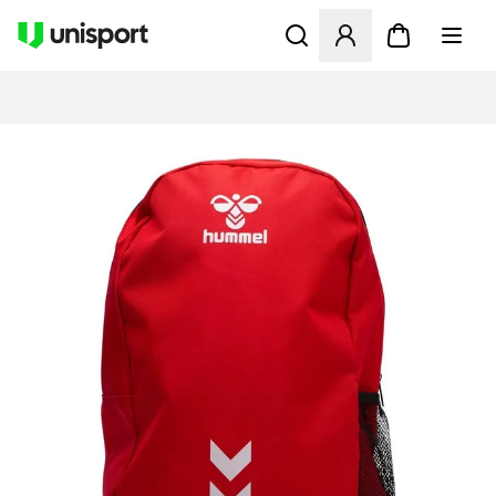
Öppnar en Modal för att logg