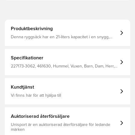
Produktbeskrivning
Denna ryggsäck har en 21-liters kapacitet i en snygg,
svart design Justerbar axelrem hummel-logga och
chevrons på baksidan Storlek: H44xB29xD16 cm 100%
polyester
Specifikationer
227173-3062, 461630, Hummel, Vuxen, Barn, Dam, Herr,
Röd, Ryggsäck, 100% Pl - Woven
Kundtjänst
Vi finns här för att hjälpa till
Auktoriserad återförsäljare
Unisport är en auktoriserad återförsäljare för ledande
märken