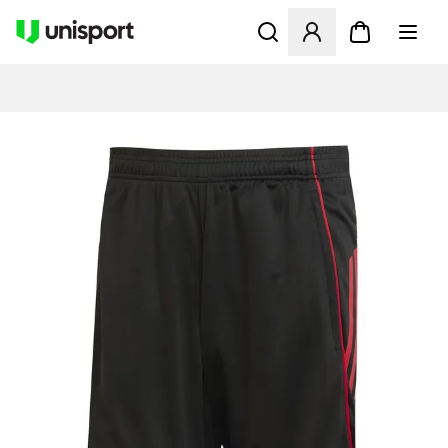
Öppnar en Modal för att logg