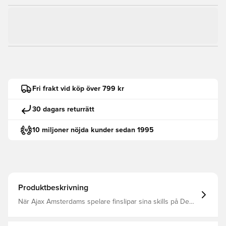
Fri frakt vid köp över 799 kr
30 dagars returrätt
10 miljoner nöjda kunder sedan 1995
Produktbeskrivning
När Ajax Amsterdams spelare finslipar sina skills på De
Toekomst använder de adidas bekväma Tiro 25
Competition-träningsutrustning. Varje gång du drar på dig