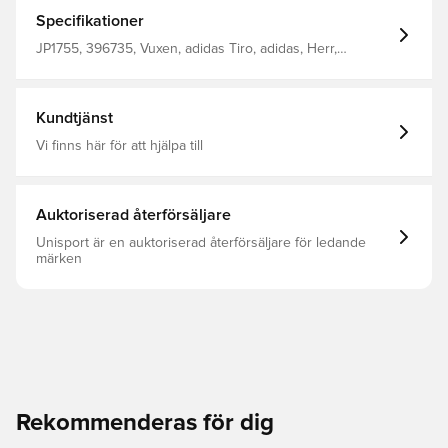
de här lätta fotbollsshortsen visar lagemblemet hur högt
du siktar. Fukthanterande AEROREADY och mjukt
Specifikationer
interlockmaterial ser till att inget står i vägen när du ger
dig ut på planen. Normal passform Elastisk midja med
JP1755, 396735, Vuxen, adidas Tiro, adidas, Herr,
dragsko Huvudmaterial: 100% Polyester(100%
Träningsshorts, Kort, Svart
Återvunnen) AEROREADY Sidofickor Värmeapplicerat
Ajax Amsterdam-emblem
Kundtjänst
Vi finns här för att hjälpa till
Auktoriserad återförsäljare
Unisport är en auktoriserad återförsäljare för ledande
märken
Rekommenderas för dig