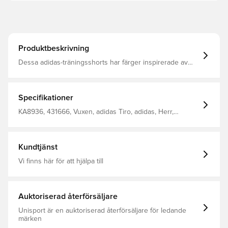
Produktbeskrivning
Dessa adidas-träningsshorts har färger inspirerade av
Manchester Uniteds bortatröja och är en del av det kit
som truppen bär när de förbereder sig för ligamatcher.
Fukthanterande AEROREADY håller dig torr och bekväm
under övningar och sprintar. Fickor med dragkedja håller
Specifikationer
energisnacks i säkert förvar, så att du kan fokusera på
spelet utan avbrott. Normal passform Elastisk midja med
KA8936, 431666, Vuxen, adidas Tiro, adidas, Herr,
dragsko Huvudmaterial: 100% Polyester(100%
Träningsshorts, Kort, Lila
Återvunnen) AEROREADY Sidofickor Värmeapplicerat
Manchester United-emblem
Kundtjänst
Vi finns här för att hjälpa till
Auktoriserad återförsäljare
Unisport är en auktoriserad återförsäljare för ledande
märken