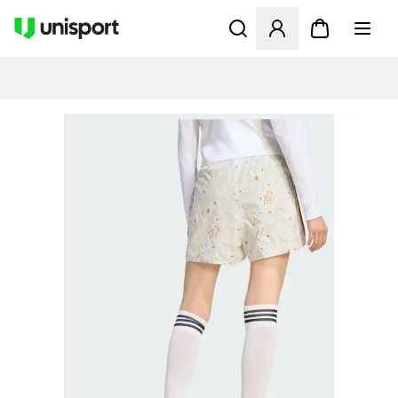
Öppnar en Modal för att logg