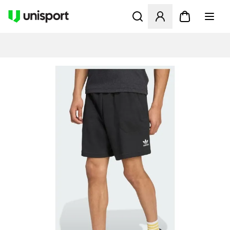
Öppnar en Modal för att logg