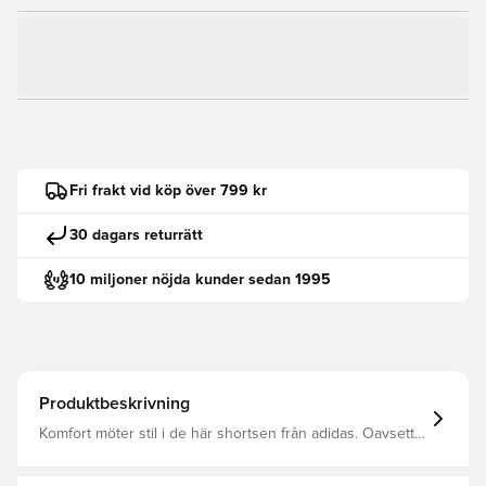
Fri frakt vid köp över 799 kr
30 dagars returrätt
10 miljoner nöjda kunder sedan 1995
Produktbeskrivning
Komfort möter stil i de här shortsen från adidas. Oavsett
om du slappar hemma eller strosar runt på stan ger det
dubbelstickade materialet ventilation i lätt vikt. Shortsen