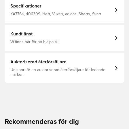
har en normal passform som är ledig men inte lös, och
följer dina rörelser hela dagen. Kombinera med en t-shirt
Specifikationer
eller ett linne och dina favoritsneakers för en ledig look.
Normal passform Elastisk midja med dragsko 54 %
KA7764, 406309, Herr, Vuxen, adidas, Shorts, Svart
polyester (återvunnen), 46 % bomull Sidofickor
Kundtjänst
Vi finns här för att hjälpa till
Auktoriserad återförsäljare
Unisport är en auktoriserad återförsäljare för ledande
märken
Rekommenderas för dig