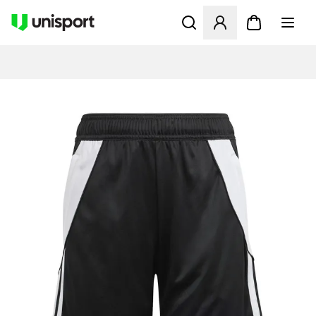
Öppnar en Modal för att logg