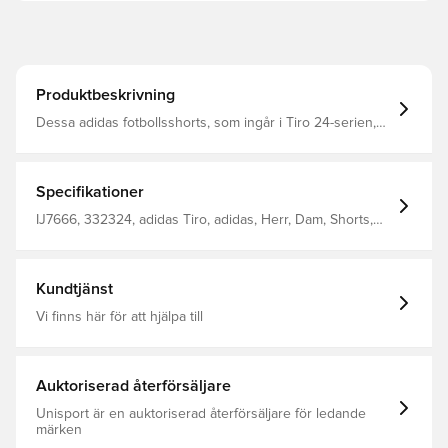
Produktbeskrivning
Dessa adidas fotbollsshorts, som ingår i Tiro 24-serien,
kommer att hålla dig flygande runt träningsplanen De är
tillverkade av slätt, lätt material och har fuktabsorberande
AEROREADY, så att du håller dig torr även när du är i full
fart Normal passform Tillverkad av 100% återvunnen
Specifikationer
polyester.
IJ7666, 332324, adidas Tiro, adidas, Herr, Dam, Shorts,
Kort, Barn, Svart
Kundtjänst
Vi finns här för att hjälpa till
Auktoriserad återförsäljare
Unisport är en auktoriserad återförsäljare för ledande
märken