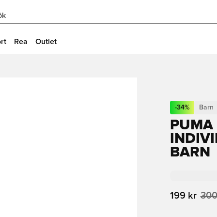
ök
rt
Rea
Outlet
-
34
%
Barn
PUMA 
INDIV
BARN
199 kr
300