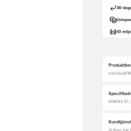
30 daga
Unispor
10 milj
Produktbes
individualFI
Specifikat
658043 47, 
Kort
Kundtjänst
Vi finns här f