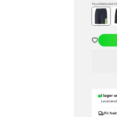
TILLGÄNGLIGA 
Öppnar en Mod
I lager o
Leveranst
Fri fra