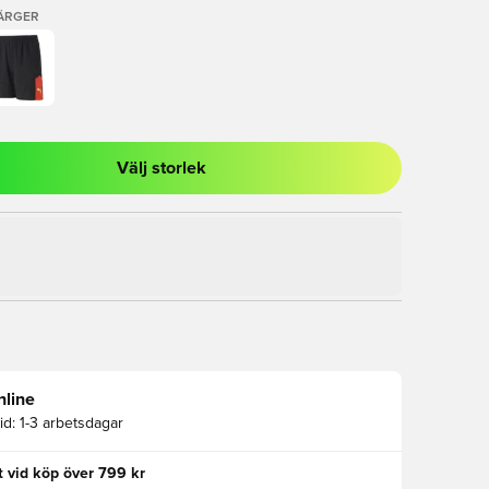
FÄRGER
Välj storlek
al för att logga in eller registrera dig som medlem
nline
id:
1-3 arbetsdagar
kt vid köp över 799 kr