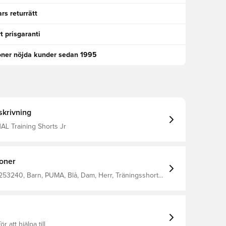
rs returrätt
t prisgaranti
oner nöjda kunder sedan 1995
krivning
NAL Training Shorts Jr
ioner
253240, Barn, PUMA, Blå, Dam, Herr, Träningsshorts,
ör att hjälpa till