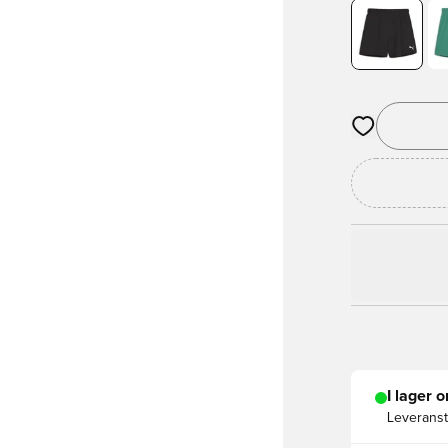
Öppnar en Mod
I lager o
Leveranst