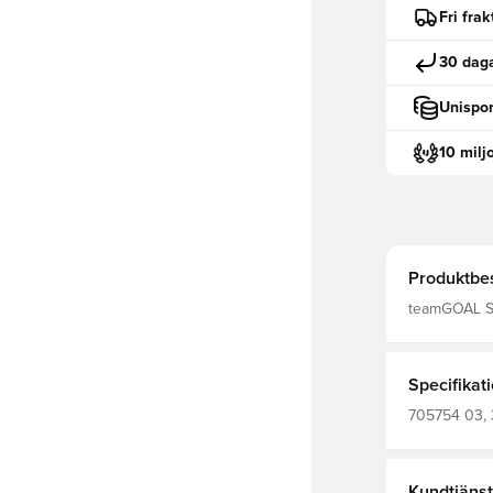
Fri fra
30 daga
Unispor
10 milj
Produktbes
teamGOAL S
Specifikat
705754 03, 
Shorts
Kundtjänst