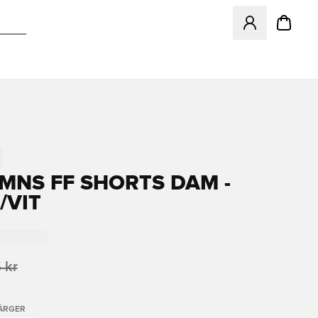
Öppnar en Modal f
MNS FF SHORTS DAM -
/VIT
 kr
FÄRGER