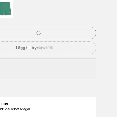
al för att logga in eller registrera dig som medlem
Lägg till tryck
(valfritt)
nline
id:
2-4 arbetsdagar