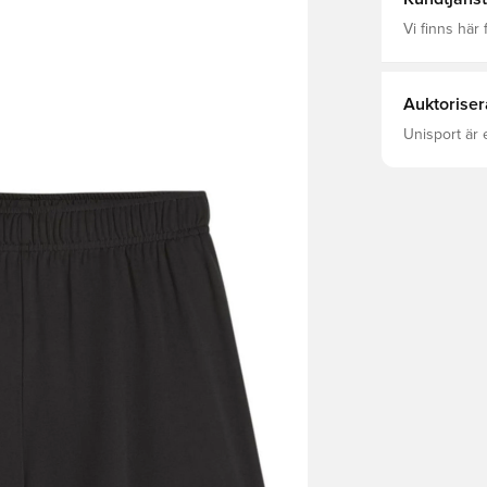
Vi finns här f
Auktoriser
Unisport är 