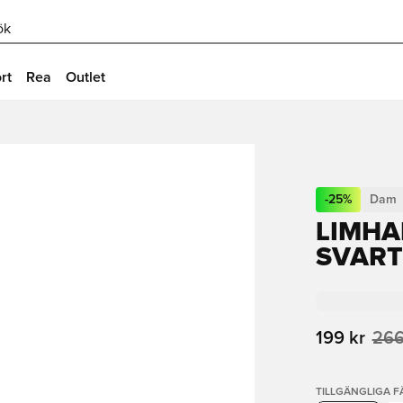
ök
rt
Rea
Outlet
-
25
%
Dam
LIMHA
SVART
199 kr
266
TILLGÄNGLIGA 