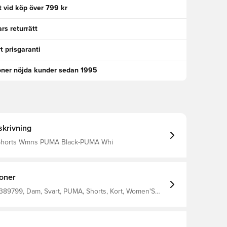
kt vid köp över 799 kr
rs returrätt
t prisgaranti
oner nöjda kunder sedan 1995
krivning
horts Wmns PUMA Black-PUMA Whi
ioner
389799, Dam, Svart, PUMA, Shorts, Kort, Women'S
 100% Recycle Polyester (Knitted)