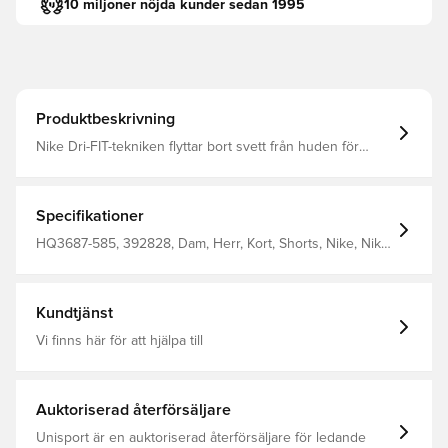
10 miljoner nöjda kunder sedan 1995
Produktbeskrivning
Nike Dri-FIT-tekniken flyttar bort svett från huden för
snabbare avdunstning, vilket hjälper dig att hålla dig torr
och bekväm Elastiskt midjeband med inre dragsko hjälper
dig att hitta din perfekta passform Sidopaneler i mesh
och mesh runt fållen bidrar till ökad andningsförmåga
Specifikationer
100% polyester
HQ3687-585, 392828, Dam, Herr, Kort, Shorts, Nike, Nike
Academy, 100% Polyester, Barn, Nike Mbappé Personal
Edition, Lila
Kundtjänst
Vi finns här för att hjälpa till
Auktoriserad återförsäljare
Unisport är en auktoriserad återförsäljare för ledande