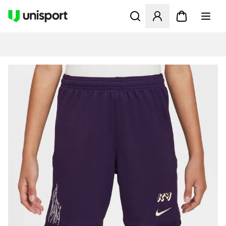
Öppnar en Modal för att logg