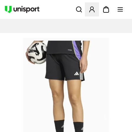
Öppnar en Modal för att logg