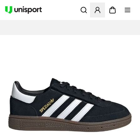
Öppnar en Modal för att logg