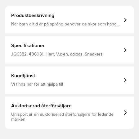
Produktbeskrivning
När barn alltid är på språng behöver de skor som hänger
med i varje steg. Dessa adidas-skor för barn är
designade för aktiv lek hela dagen lång. Den mjuka
ovandelen i mocka är bekväm, medan den lätta yttersulan
i gummi ger grepp för snabba riktningsförändringar. Med
Specifikationer
stretchiga snören är de lätta att ta på och av så att dina
barn kan ta sig ut genom dörren på nolltid. Normal
JQ6382, 406031, Herr, Vuxen, adidas, Sneakers
passform Snörstängning Ovandel i läder Textilfoder
Gummiyttersula
Kundtjänst
Vi finns här för att hjälpa till
Auktoriserad återförsäljare
Unisport är en auktoriserad återförsäljare för ledande
märken