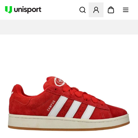
Öppnar en Modal för att logg