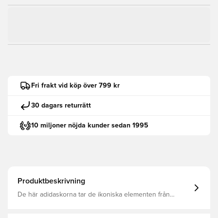
Fri frakt vid köp över 799 kr
30 dagars returrätt
10 miljoner nöjda kunder sedan 1995
Produktbeskrivning
De här adidaskorna tar de ikoniska elementen från
Campus 80s och ger dem en modern
skateboardinspirerad twist. Mocka är ett slitstarkt material