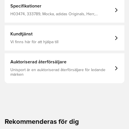
som formar sig efter foten med tiden och bidrar till
långvarig hållbarhet och säkert fotfäste. Nya blockfärger,
Specifikationer
grafik och loggor i collegestil bidrar till en fräsch identitet
för nästa generation. Normal passform Knyts med snören
H03474, 333789, Mocka, adidas Originals, Herr,
Ovandel: Läder Foder Och Bindsula: Textil Yttersula:
Sneakers, Vuxen, adidas Originals Campus, Röd
Andra Material Gummiyttersula
Kundtjänst
Vi finns här för att hjälpa till
Auktoriserad återförsäljare
Unisport är en auktoriserad återförsäljare för ledande
märken
Rekommenderas för dig