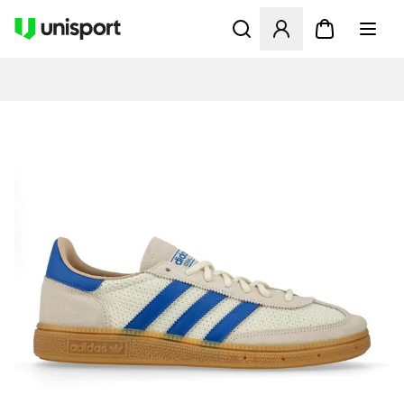
Öppnar en Modal för att logg