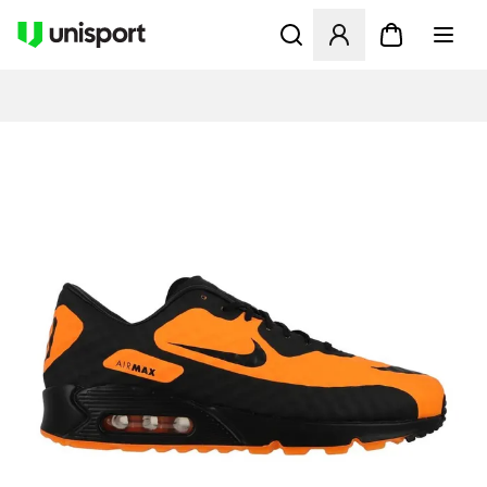
Öppnar en Modal för att logg