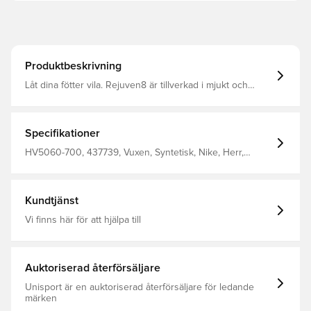
Produktbeskrivning
Låt dina fötter vila. Rejuven8 är tillverkad i mjukt och
responsivt ReactX-skummaterial och har några av våra
bästa innovationer för att skapa en sko som ger
återhämtning och som du kommer att vilja använda varje
dag.
Specifikationer
HV5060-700, 437739, Vuxen, Syntetisk, Nike, Herr,
Sneakers, Nike React, Orange
Kundtjänst
Vi finns här för att hjälpa till
Auktoriserad återförsäljare
Unisport är en auktoriserad återförsäljare för ledande
märken