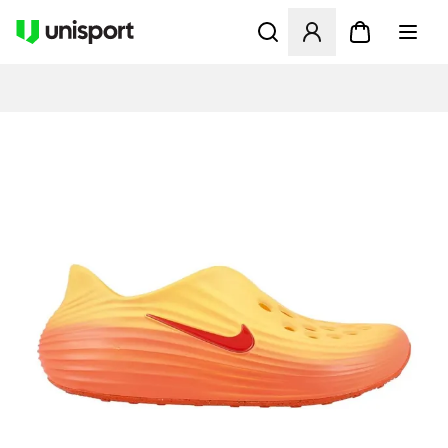
Öppnar en Modal för att logg