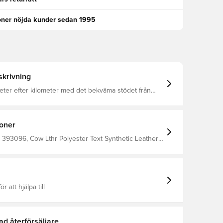
oner nöjda kunder sedan 1995
krivning
eter efter kilometer med det bekväma stödet från
or. Skon kombinerar en luftig ovandel med mjuk
att du kan springa med självförtroende.
ioner
393096, Cow Lthr Polyester Text Synthetic Leather,
tisk, Nike, Vit, Dam, Sneakers
ör att hjälpa till
ad återförsäljare