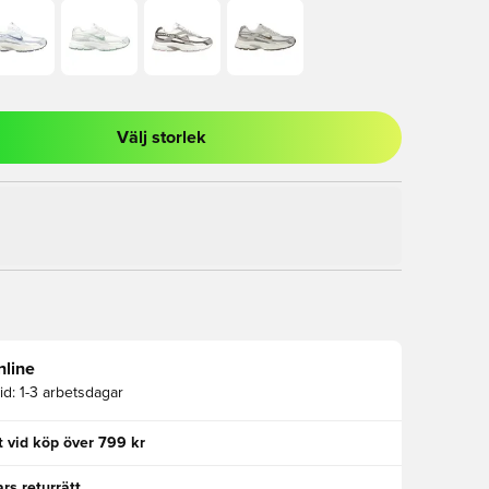
Välj storlek
al för att logga in eller registrera dig som medlem
nline
id:
1-3 arbetsdagar
kt vid köp över 799 kr
rs returrätt