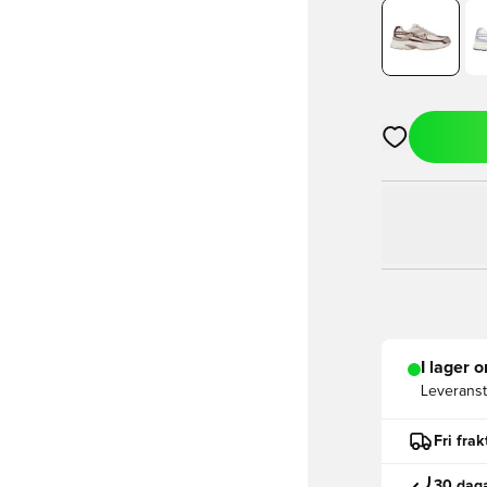
Öppnar en Mod
I lager o
Leveranst
Fri fra
30 daga