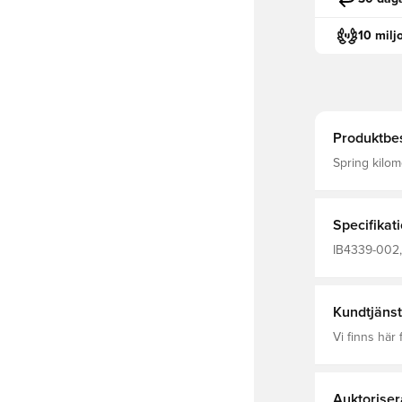
10 milj
Produktbes
Spring kilom
Nike Initiat
dämpning så 
Specifikat
IB4339-002, 
Vuxen, Synte
Kundtjänst
Vi finns här f
Auktoriser