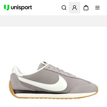
Öppnar en Modal för att logg