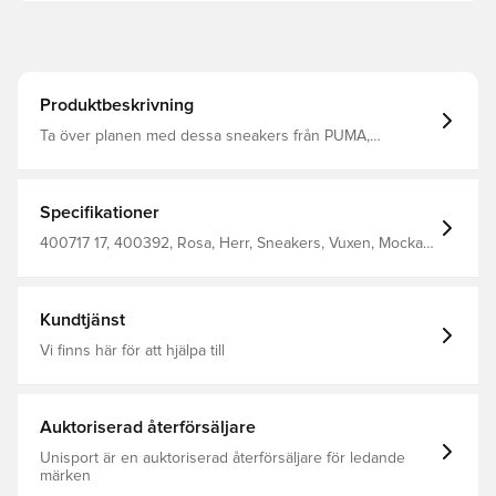
Produktbeskrivning
Ta över planen med dessa sneakers från PUMA,
inspirerade av fotbollsläktarna. Med ovandel i mocka och
en mångsidig design i olika färger. Upplev ultimat
dämpning med SOFTFOAM+-innersulan, som gör varje
steg till ett speciellt ögonblick. Normal passform T-tå och
Specifikationer
hälområde i mocka Snörning Yttersula i gummi PUMA
Formstrip på sidorna PUMA No. 1-logga på tån 97,25 %
400717 17, 400392, Rosa, Herr, Sneakers, Vuxen, Mocka,
kohud, 2,75 % textil
PUMA
Kundtjänst
Vi finns här för att hjälpa till
Auktoriserad återförsäljare
Unisport är en auktoriserad återförsäljare för ledande
märken