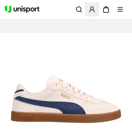
Öppnar en Modal för att logg