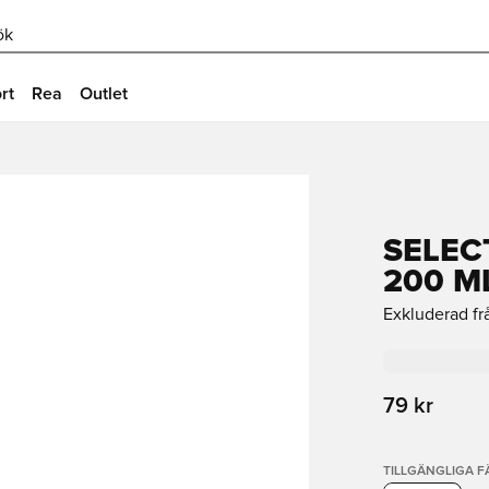
ök
rt
Rea
Outlet
SELEC
200 M
Exkluderad fr
79 kr
TILLGÄNGLIGA 