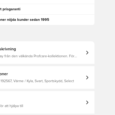
t prisgaranti
oner nöjda kunder sedan 1995
krivning
ray från den välkända Profcare-kollektionen. För
fektiv nedkylning, kan dock inte ersätta ispåsar.
försiktighet då sprayen kan orsaka köldskador.
ioner
192567, Värme / Kyla, Svart, Sportskydd, Select
ör att hjälpa till