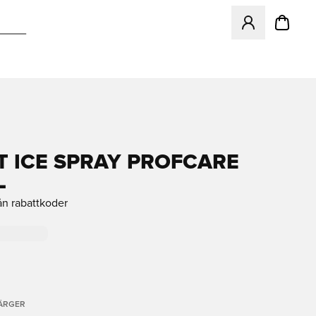
Öppnar en Modal f
T ICE SPRAY PROFCARE
L
ån rabattkoder
FÄRGER