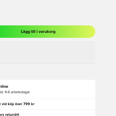
Lägg till i varukorg
al för att logga in eller registrera dig som medlem
nline
id:
4-6 arbetsdagar
kt vid köp över 799 kr
rs returrätt