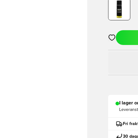
Öppnar en Mod
I lager o
Leveranst
Fri fra
30 daga