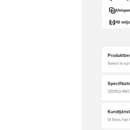
Unispor
10 milj
Produktbes
Select is-sp
snabb och ef
Använd med 
Specifikat
720102-997, 
Kundtjänst
Vi finns här f