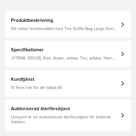
Produktbeskrivning
Stil möter funktionalitet med Tiro Duffle Bag Large Den
här väskan är utformad för de som lever och andas
spelet och är din följeslagare för träningspass och
matchdagar Den rymliga designen ger dig plats för din
utrustning, medan den släta vävkonstruktionen ger
Specifikationer
hållbarhet och motståndskraft Den säkra
blixtlåsförslutningen på huvudfacket ger enkel åtkomst till
JY7948, 435318, Röd, Vuxen, adidas Tiro, adidas, Herr,
dina väsentligheter, samtidigt som den hjälper till att hålla
Sportväska
dem säkra Volym: 83,6 L Mått: 33,5 cm x 69 cm 100%
återvunnen polyester
Kundtjänst
Vi finns här för att hjälpa till
Auktoriserad återförsäljare
Unisport är en auktoriserad återförsäljare för ledande
märken