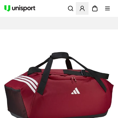
Öppnar en Modal för att logg