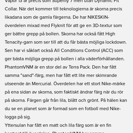
Vapor 13 är precis som Superfly 7 men utan Dynamic Fit
Collar. När det kommer till teknologierna är skorna precis
likadana som de gamla färgerna. De har NIKESKIN-
överdelen mixad med Flyknit för att ge en 3D-textur som
ger bättre grepp på bollen. Skorna har också fått High
Tenacity-garn som ser till att du får bästa möjliga lockdown.
Sen har vi såklart också All Conditions Control (ACC) som
ger bästa möjliga grepp på bollen i alla väderförhållanden.
PhantomVNM är en stor del av Terra Pack. Den har fått
samma "sand"-färg, men har fått ett lite mer skimrande
utseende än Mercurial. Överdelen har ett stort Nike-märke
på ena sidan av skorna, som faktiskt ändrar färg när du rör
på skorna. Färgen går från lila, blått och grönt. På hälen kan
du se en planet som är formad som en fotboll med Nike-
logga på sig.
Yttersulan har fått en matt och lila färg som är en fin