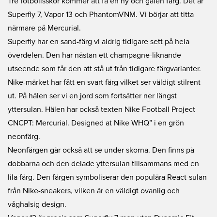
Tre fotbollsskor kommer att få en ny och galen färg. Det är
Superfly 7, Vapor 13 och PhantomVNM. Vi börjar att titta
närmare på Mercurial.
Superfly har en sand-färg vi aldrig tidigare sett på hela
överdelen. Den har nästan ett champagne-liknande
utseende som får den att stå ut från tidigare färgvarianter.
Nike-märket har fått en svart färg vilket ser väldigt stilrent
ut. På hälen ser vi en jord som fortsätter ner längst
yttersulan. Hälen har också texten Nike Football Project
CNCPT: Mercurial. Designed at Nike WHQ” i en grön
neonfärg.
Neonfärgen går också att se under skorna. Den finns på
dobbarna och den delade yttersulan tillsammans med en
lila färg. Den färgen symboliserar den populära React-sulan
från Nike-sneakers, vilken är en väldigt ovanlig och
våghalsig design.