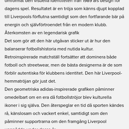
omformat den visuella identiteten från 1989 års design för
dagens spel. Resultatet är en tröja som känns djupt kopplad
till Liverpools förflutna samtidigt som den fortfarande bär på
energin och självförtroendet från en modern klubb.
Återkomsten av en legendarisk grafik
Det som gör att den här utgåvan sticker ut är hur den
balanserar fotbollshistoria med nutida kultur.
Retroinspirerade matchställ fortsätter att dominera både
fotboll och streetwear, men de bästa designerna är de som
förblir autentiska för klubbens identitet. Den här Liverpool-
hemmatröjan gör just det.
Den geometriska adidas-inspirerade grafiken påminner
omedelbart om en era då fotbollströjor blev kulturella
ikoner i sig själva. Den återspeglar en tid då sporten kändes
rå, känslosam och vackert enkel, samtidigt som den
påminner supportrarna om den framgång Liverpool