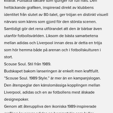
kvällar. Fullsatta läktare som sjunger för full hals. Den
heltäckande grafiken, inspirerad direkt av klubbens
identitet från slutet av 80-talet, ger tröjan en distinkt visuell
närvaro som känns som gjord för den största scenen.
Samtidigt gör det rena utförandet att den är bärbar även
utanför fotbollsvärlden. Liksom de bästa samarbetena
mellan adidas och Liverpool innan dess är detta en tröja
som hör hemma både på arenan och i fotbollskulturen i
stort.
Scouse Soul. Stil från 1989.
Budskapet bakom lanseringen är enkelt men kraftfullt.
”Scouse Soul. 1989 Style.” är mer än en kampanjslogan.
Den återspeglar den känslomässiga kopplingen mellan
Liverpool, adidas och en av fotbollens mest älskade
designepoker.
Genom att återuppliva den ikoniska 1989-inspirerade