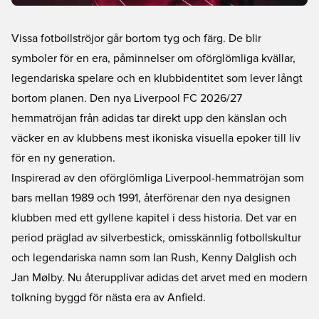
Vissa fotbollströjor går bortom tyg och färg. De blir
symboler för en era, påminnelser om oförglömliga kvällar,
legendariska spelare och en klubbidentitet som lever långt
bortom planen. Den nya Liverpool FC 2026/27
hemmatröjan från adidas tar direkt upp den känslan och
väcker en av klubbens mest ikoniska visuella epoker till liv
för en ny generation.
Inspirerad av den oförglömliga Liverpool-hemmatröjan som
bars mellan 1989 och 1991, återförenar den nya designen
klubben med ett gyllene kapitel i dess historia. Det var en
period präglad av silverbestick, omisskännlig fotbollskultur
och legendariska namn som Ian Rush, Kenny Dalglish och
Jan Mølby. Nu återupplivar adidas det arvet med en modern
tolkning byggd för nästa era av Anfield.