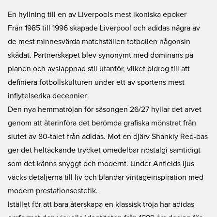
En hyllning till en av Liverpools mest ikoniska epoker
Från 1985 till 1996 skapade Liverpool och adidas några av
de mest minnesvärda matchställen fotbollen någonsin
skådat. Partnerskapet blev synonymt med dominans på
planen och avslappnad stil utanför, vilket bidrog till att
definiera fotbollskulturen under ett av sportens mest
inflytelserika decennier.
Den nya hemmatröjan för säsongen 26/27 hyllar det arvet
genom att återinföra det berömda grafiska mönstret från
slutet av 80-talet från adidas. Mot en djärv Shankly Red-bas
ger det heltäckande trycket omedelbar nostalgi samtidigt
som det känns snyggt och modernt. Under Anfields ljus
väcks detaljerna till liv och blandar vintageinspiration med
modern prestationsestetik.
Istället för att bara återskapa en klassisk tröja har adidas