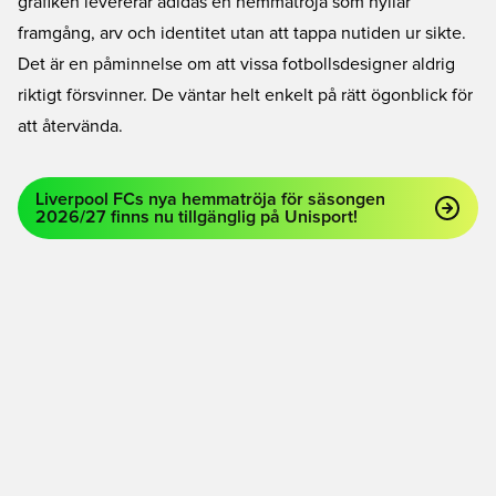
grafiken levererar adidas en hemmatröja som hyllar
framgång, arv och identitet utan att tappa nutiden ur sikte.
Det är en påminnelse om att vissa fotbollsdesigner aldrig
riktigt försvinner. De väntar helt enkelt på rätt ögonblick för
att återvända.
Liverpool FCs nya hemmatröja för säsongen
2026/27 finns nu tillgänglig på Unisport!