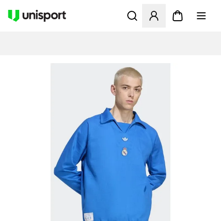
Öppnar en Modal för att logg