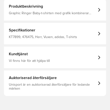
Produktbeskrivning
Graphic Ringer Baby-t-shirten med grafik kombinerar
stilrena linjer med ett oumbärligt vardagsplagg.
Kontrasterande kanter och en djärv grafik sammanför en
klassisk amerikansk campusstil med en självsäker twist.T-
shirten har en smal passform för en åtsittande,
Specifikationer
strömlinjeformad och lättburen siluett. Det mjuka
singeljersey-materialet känns smidigt mot huden och ger
KT7899, 476475, Herr, Vuxen, adidas, T-shirts
komfort hela dagen.adidas Originals-detaljer avrundar
looken och håller den fokuserad och uttrycksfull. Ett
mångsidigt plagg som signalerar sportarv med en tydlig
och modern känsla. Smal passform 93 % bomull, 7 %
Kundtjänst
elastan Singeljersey
Vi finns här för att hjälpa till
Auktoriserad återförsäljare
Unisport är en auktoriserad återförsäljare för ledande
märken