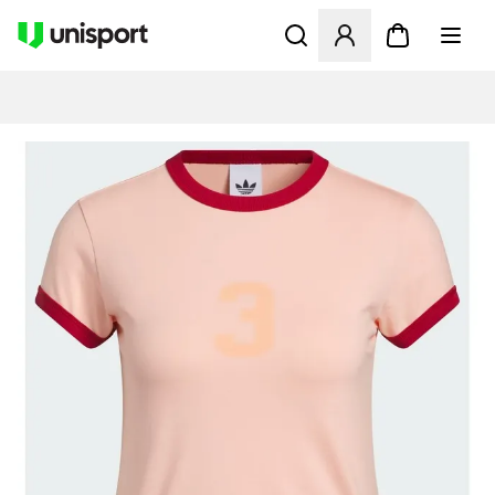
Öppnar en Modal för att logg