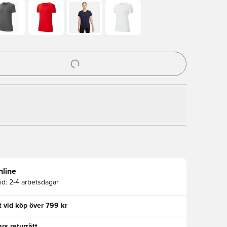
al för att logga in eller registrera dig som medlem
nline
id:
2-4 arbetsdagar
kt vid köp över 799 kr
rs returrätt