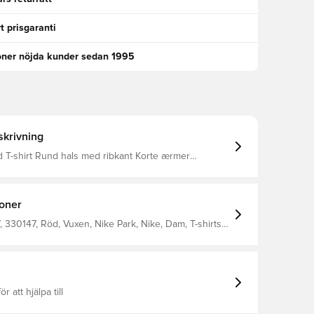
t prisgaranti
oner nöjda kunder sedan 1995
krivning
ed ribkant Korte ærmer
Almindelig pasform 100% bomuld
ioner
330147, Röd, Vuxen, Nike Park, Nike, Dam, T-shirts,
100% Cotton
ör att hjälpa till