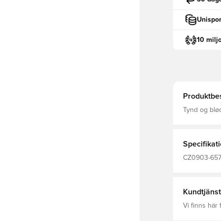
Unispor
10 milj
Produktbes
Tynd og blød T-shirt Rund hals m
Specifikat
CZ0903-657, 
Kortärmad, 
Kundtjänst
Vi finns här f