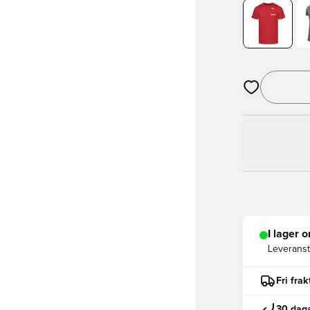
Öppnar en Mod
I lager o
Leveranst
Fri fra
30 daga