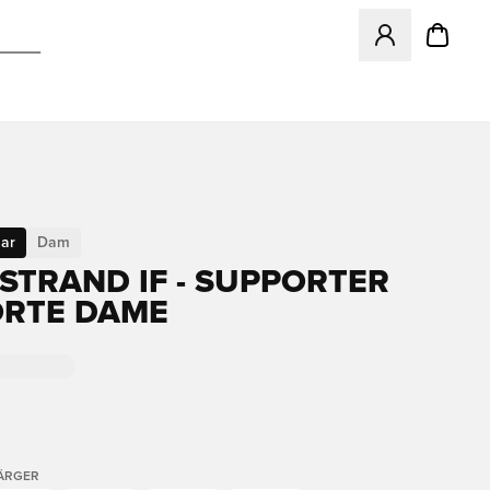
Öppnar en Modal f
ar
Dam
STRAND IF - SUPPORTER
ORTE DAME
FÄRGER