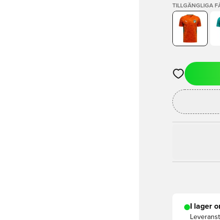
TILLGÄNGLIGA 
Öppnar en Mod
I lager o
Leveranst