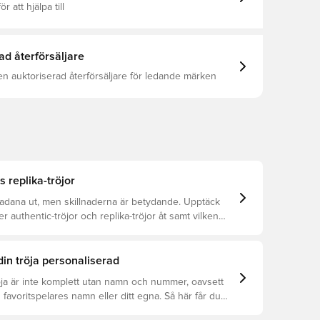
ör att hjälpa till
ad återförsäljare
en auktoriserad återförsäljare för ledande märken
s replika-tröjor
kadana ut, men skillnaderna är betydande. Upptäck
er authentic-tröjor och replika-tröjor åt samt vilken
r dig.
din tröja personaliserad
öja är inte komplett utan namn och nummer, oavsett
 favoritspelares namn eller ditt egna. Så här får du
: