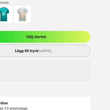
FÄRGER
Välj storlek
al för att logga in eller registrera dig som medlem
Lägg till tryck
(valfritt)
nline
id:
1-3 arbetsdagar