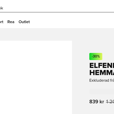
ök
rt
Rea
Outlet
-
30
%
ELFEN
HEMMA
Exkluderad fr
839 kr
1 2