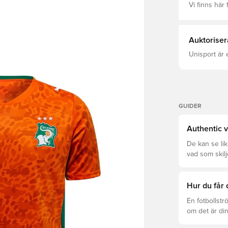
Vi finns här f
Auktoriser
Unisport är 
GUIDER
Authentic v
De kan se li
vad som skilj
som är rätt fö
Hur du får 
En fotbollstr
om det är din
det att hända