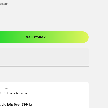
FÄRGER
Välj storlek
al för att logga in eller registrera dig som medlem
nline
id:
1-3 arbetsdagar
kt vid köp över 799 kr