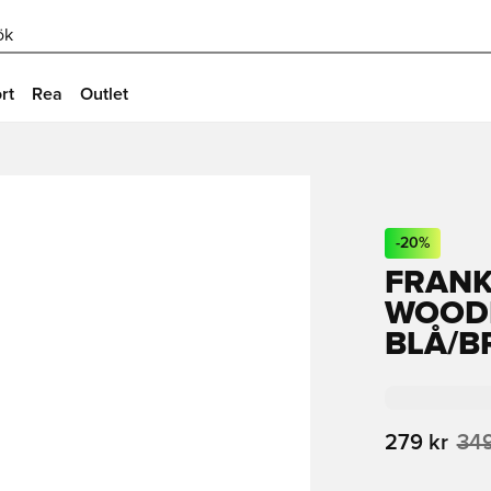
ök
rt
Rea
Outlet
-
20
%
FRANK
WOODM
BLÅ/B
279 kr
349