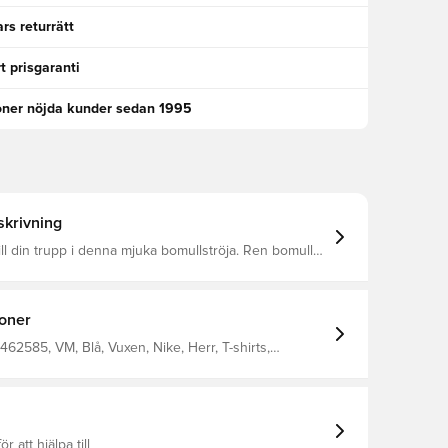
rs returrätt
t prisgaranti
oner nöjda kunder sedan 1995
krivning
till din trupp i denna mjuka bomullströja. Ren bomull
et och ökad bärkomfort Tillverkad av 100%
ioner
462585, VM, Blå, Vuxen, Nike, Herr, T-shirts,
100% Cotton
ör att hjälpa till