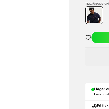
TILLGÄNGLIGA 
Öppnar en Mod
I lager o
Leveranst
Fri fra