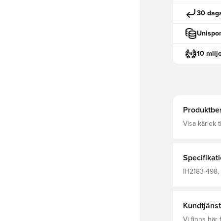
30 daga
Unispor
10 milj
Produktbes
Visa kärlek 
för extra hållbarh
bomull.
Specifikat
IH2183-498, 
Kortärmad, 
Kundtjänst
Vi finns här f