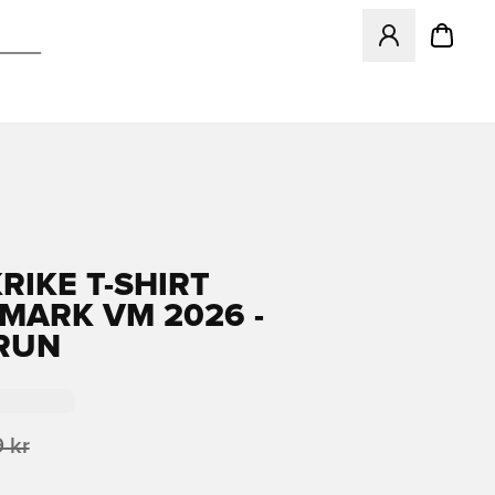
Öppnar en Modal f
RIKE T-SHIRT
ARK VM 2026 -
RUN
 kr