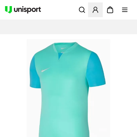
Öppnar en Modal för att logg