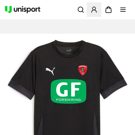
Öppnar en Modal för att logg