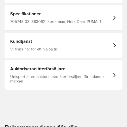
Specifikationer
705748 03, 383092, Kortärmad, Herr, Dam, PUMA, T-
shirts, Barn, Svart, Unisex'S T-Shirt 100% Recycle
Polyester (Knitted)
Kundtjänst
Vi finns här för att hjälpa till
Auktoriserad återförsäljare
Unisport är en auktoriserad återförsäljare för ledande
märken