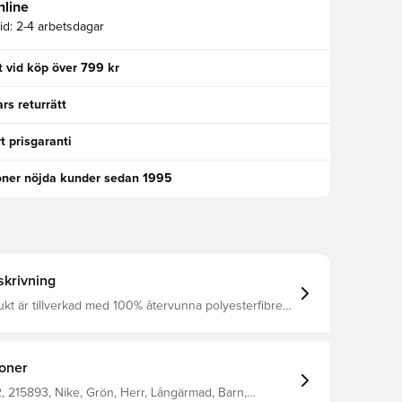
nline
id:
2-4 arbetsdagar
kt vid köp över 799 kr
rs returrätt
t prisgaranti
oner nöjda kunder sedan 1995
krivning
t är tillverkad med 100% återvunna polyesterfibrer
I träningströja från Nike. Enfärgad och
tchtröja från Nike med Dri-Fit paneler för en optimal
entilation. Tillverkad i 100% polyester.
ioner
 215893, Nike, Grön, Herr, Långärmad, Barn,