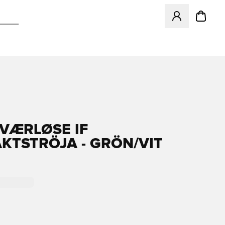
Öppnar en Modal f
 VÆRLØSE IF
KTSTRÖJA - GRÖN/VIT