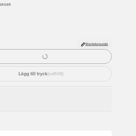
FÄRGER
Storleksguide
al för att logga in eller registrera dig som medlem
Lägg till tryck
(valfritt)