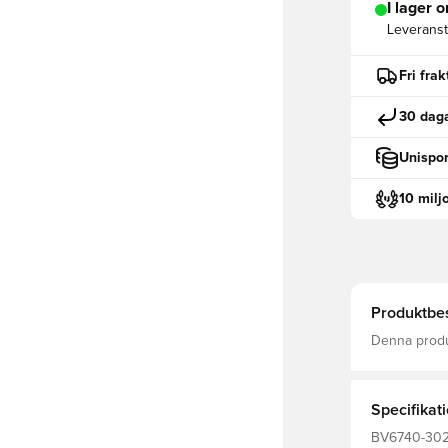
I lager o
Leveranst
Fri fra
30 daga
Unispor
10 milj
Produktbes
Denna produk
Långärmad Park V
långärmad ma
v
Specifikat
BV6740-302,