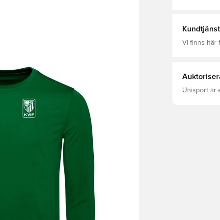
Målvaktsstäl
Recycled Po
Kundtjänst
Vi finns här f
Auktoriser
Unisport är 