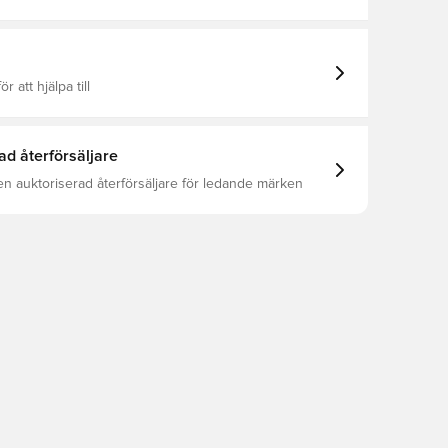
l, Supportertröjor, This Product Is Made With 100%
lyester Fibers
ör att hjälpa till
ad återförsäljare
en auktoriserad återförsäljare för ledande märken