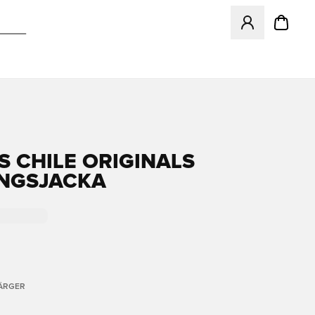
Öppnar en Modal f
S CHILE ORIGINALS
NGSJACKA
FÄRGER