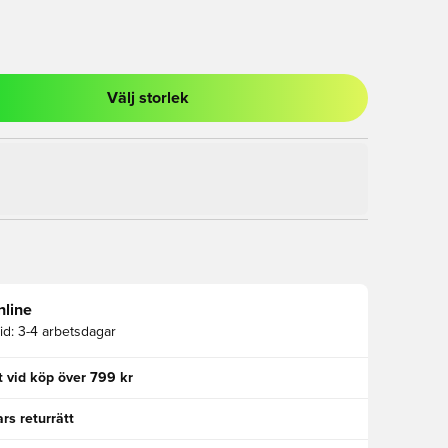
Välj storlek
al för att logga in eller registrera dig som medlem
nline
id:
3-4 arbetsdagar
kt vid köp över 799 kr
rs returrätt