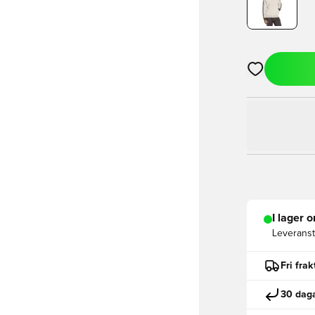
Öppnar en Mod
I lager o
Leveranst
Fri fra
30 daga