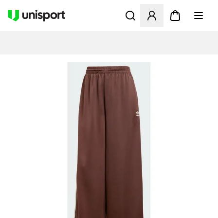
Öppnar en Modal för att logg