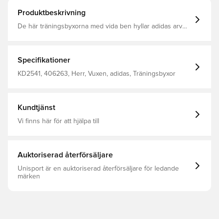
Produktbeskrivning
De här träningsbyxorna med vida ben hyllar adidas arv
samtidigt som de blickar mot framtiden. Den lösa,
böljande passformen skapar en ledig siluett med massor
av rörelsefrihet. Tillverkade av lyxig satin utstrålar de en
känsla av elegans, perfekta för en utekväll eller en
Specifikationer
avslappnad brunch. Klassiska 3-Stripes löper längs med
sidorna och skapar en tidlös look. Lös passform Elastisk
KD2541, 406263, Herr, Vuxen, adidas, Träningsbyxor
midja med dragsko 97 % polyester (återvunnen), 3 %
elastan Vida ben
Kundtjänst
Vi finns här för att hjälpa till
Auktoriserad återförsäljare
Unisport är en auktoriserad återförsäljare för ledande
märken