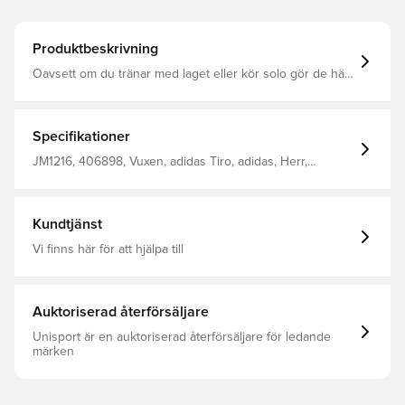
Produktbeskrivning
Oavsett om du tränar med laget eller kör solo gör de här
Benfica-byxorna från adidas dig redo för prestation på
toppnivå. De är gjorda i mjukt material som följer dina
rörelser och bärs när spelarna när de finslipar sina skills.
AEROREADY hindrar fukt från att sinka dig. Ett
Specifikationer
värmeapplicerat klubbemblem ger fotbollsinspiration.
Smal passform Elastisk midja med dragsko
JM1216, 406898, Vuxen, adidas Tiro, adidas, Herr,
Huvudmaterial: 100% Polyester(100% Återvunnen) /
Träningsbyxor, Lång, Svart
Fickor: 100% Polyester(100% Återvunnen) AEROREADY
Fickor med dragkedja Stretchigt material Värmeapplicerat
Benfica-emblem
Kundtjänst
Vi finns här för att hjälpa till
Auktoriserad återförsäljare
Unisport är en auktoriserad återförsäljare för ledande
märken