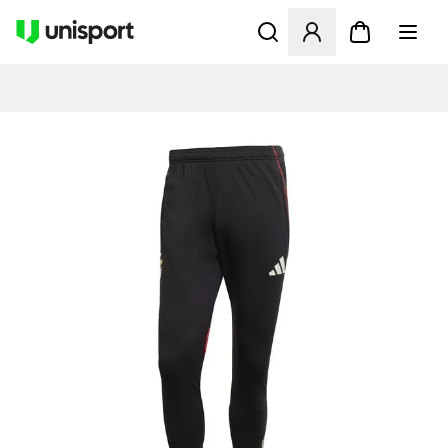
Öppnar en Modal för att logg